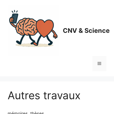
Aller
au
contenu
CNV & Science
Menu
Autres travaux
mémoires, thèses, …